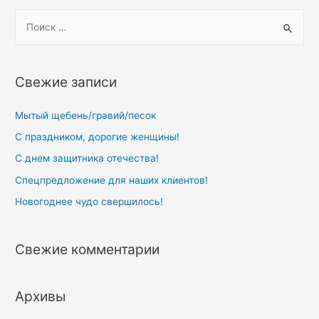
майскими
S
праздниками
e
a
r
Свежие записи
c
h
Мытый щебень/гравий/песок
f
С праздником, дорогие женщины!
o
С днем защитника отечества!
r
Спецпредложение для наших клиентов!
:
Новогоднее чудо свершилось!
Свежие комментарии
Архивы