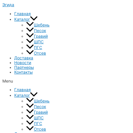
Перейти
Эгида
к
Главная
содержимому
Каталог
Щебень
Песок
Гравий
ЩПС
ПГС
Отсев
Доставка
Новости
Партнеры
Контакты
Menu
Главная
Каталог
Щебень
Песок
Гравий
ЩПС
ПГС
Отсев